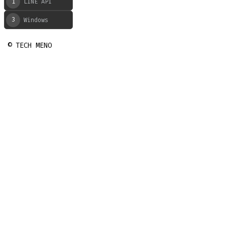
1
LINE API
3
Windows
© TECH MENO