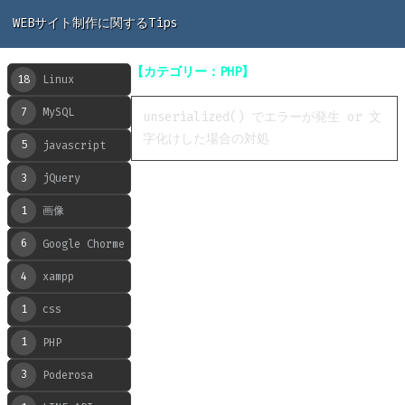
WEBサイト制作に関するTips
【カテゴリー：PHP】
18
Linux
7
MySQL
unserialized() でエラーが発生 or 文
字化けした場合の対処
5
javascript
3
jQuery
1
画像
6
Google Chorme
4
xampp
1
css
1
PHP
3
Poderosa